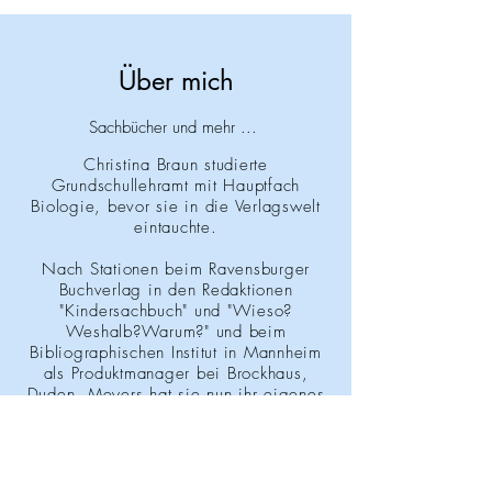
Über mich
Sachbücher und mehr ...
Christina Braun studierte
Grundschullehramt mit Hauptfach
Biologie, bevor sie in die Verlagswelt
eintauchte.
Nach Stationen beim Ravensburger
Buchverlag in den Redaktionen
"Kindersachbuch" und "Wieso?
Weshalb?Warum?" und beim
Bibliographischen Institut in Mannheim
als Produktmanager bei Brockhaus,
Duden, Meyers
hat sie nun ihr eigenes
Redaktionsbüro "Die Redaktionsgarage"
in Nürnberg.
Seit 2009 schreibt und konzipiert sie