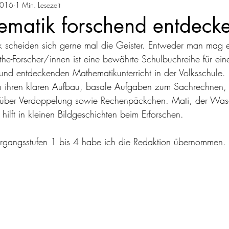
2016
Redaktion
1 Min. Lesezeit
Lexikon
ematik forschend entdeck
 scheiden sich gerne mal die Geister. Entweder man mag 
he-Forscher/innen ist eine bewährte Schulbuchreihe für ein
 und entdeckenden Mathematikunterricht in der Volksschule.
h ihren klaren Aufbau, basale Aufgaben zum Sachrechnen,
 über Verdoppelung sowie Rechenpäckchen. Mati, der Wasch
 hilft in kleinen Bildgeschichten beim Erforschen.
hrgangsstufen 1 bis 4 habe ich die Redaktion übernommen. 