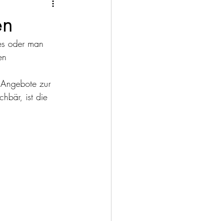
en
es oder man 
en 
 Angebote zur 
bär, ist die 
 