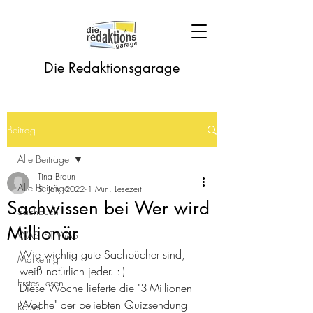
Die Redaktionsgarage
Beitrag
Alle Beiträge
Tina Braun
Alle Beiträge
5. Jan. 2022
1 Min. Lesezeit
Sachwissen bei Wer wird
Sachbuch
Millionär
WAS IST WAS
Wie wichtig gute Sachbücher sind, 
Marketing
weiß natürlich jeder. :-) 
Erstes Lesen
Diese Woche lieferte die "3-Millionen-
Woche" der beliebten Quizsendung 
Rätsel