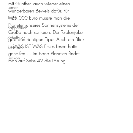
mit Günther Jauch wieder einen 
Lernen
wunderbaren Beweis dafür. Für 
Texte
125.000 Euro musste man die 
Planeten unseres Sonnensystems der 
Pappebuch
Größe nach sortieren. Der Telefonjoker 
Schulbuch
gab den richtigen Tipp. Auch ein Blick 
in WAS IST WAS Erstes Lesen hätte 
Redaktion
geholfen ... im Band Planeten findet 
Lexikon
man auf Seite 42 die Lösung. 